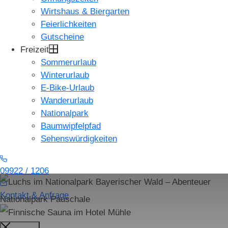
Wirtshaus & Biergarten
Feierlichkeiten
Gutscheine
Freizeit
Sommerurlaub
Winterurlaub
E-Bike-Urlaub
Wanderurlaub
Nationalpark
Baumwipfelpfad
Sehenswürdigkeiten
09922 / 1206
Kontakt & Anfrage