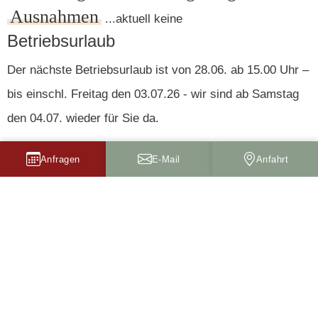
Ausnahmen
...aktuell keine
Betriebsurlaub
Der nächste Betriebsurlaub ist von 28.06. ab 15.00 Uhr –
bis einschl. Freitag den 03.07.26 - wir sind ab Samstag
den 04.07. wieder für Sie da.
Anfragen
E-Mail
Anfahrt
Familienfeiern in unserem Gasthof
Für größere Gruppen (ab ca. 20 Personen) würden wir
nach Vereinbarung & speziell für ihre Feier – unseren
Gasthof öffnen. Alle weiteren Details nach Rücksprache.
Bei Interesse rufen Sie uns bitte an… Tel.:
09922 1206
Bitte beachten Sie