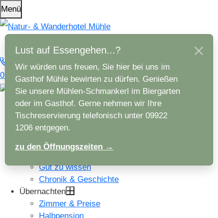
Menü
Lust auf Essengehen...?
Wir würden uns freuen, Sie hier bei uns im
09922 / 1206
Anfragen
Gasthof Mühle bewirten zu dürfen. Genießen
Sie unsere Mühlen-Schmankerl im Biergarten
oder im Gasthof. Gerne nehmen wir Ihre
Hotel
Tischreservierung telefonisch unter 09922
Das macht uns besonders
1206 entgegen.
Nachhaltiger Urlaub
Wellness
zu den Öffnungszeiten →
Anreise und Lage
Gut zu wissen
Chronik & Geschichte
Übernachten
Zimmer & Preise
Halbpension