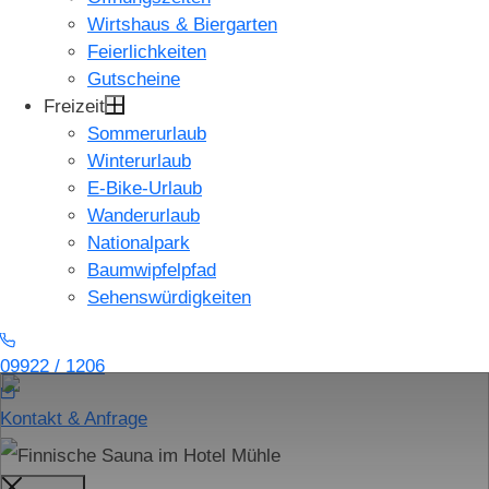
Wirtshaus & Biergarten
Feierlichkeiten
Gutscheine
Freizeit
Sommerurlaub
Winterurlaub
E-Bike-Urlaub
Wanderurlaub
Nationalpark
Baumwipfelpfad
Sehenswürdigkeiten
09922 / 1206
Kontakt & Anfrage