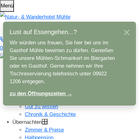
Menü
Lust auf Essengehen...?
Wir würden uns freuen, Sie hier bei uns im
09922 / 1206
Anfragen
Gasthof Mühle bewirten zu dürfen. Genießen
Sie unsere Mühlen-Schmankerl im Biergarten
oder im Gasthof. Gerne nehmen wir Ihre
Hotel
Tischreservierung telefonisch unter 09922
Das macht uns besonders
1206 entgegen.
Nachhaltiger Urlaub
Wellness
zu den Öffnungszeiten →
Anreise und Lage
Gut zu wissen
Chronik & Geschichte
Übernachten
Zimmer & Preise
Halbpension