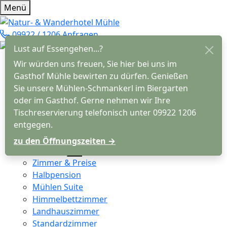
Menü
09922 / 1206
Anfragen
Lust auf Essengehen...?
Hotel
Wir würden uns freuen, Sie hier bei uns im
Das macht uns besonders
Gasthof Mühle bewirten zu dürfen. Genießen
Nachhaltiger Urlaub
Sie unsere Mühlen-Schmankerl im Biergarten
Wellness
oder im Gasthof. Gerne nehmen wir Ihre
Anreise und Lage
Tischreservierung telefonisch unter 09922 1206
Gut zu wissen
entgegen.
Chronik & Geschichte
zu den Öffnungszeiten →
Übernachten
Zimmer & Preise
Halbpension
Mühlen Suite
Himmelbettzimmer
Landhauszimmer
Standardzimmer